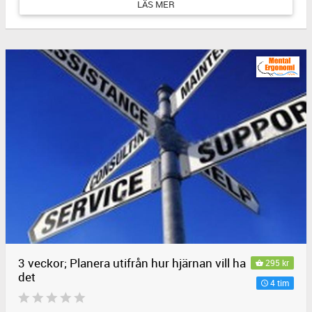
LÄS MER
3 veckor; Planera utifrån hur hjärnan vill ha
295 kr
det
4 tim