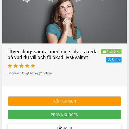
Utvecklingssamtal med dig själv- Ta reda
1 245 kr
på vad du vill och få ökad livskvalitet
5 tim
Genomsnittligt betyg (2 betyg)
KÖP KURSEN
PROVA KURSEN
LÄS MER