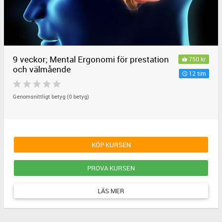
9 veckor; Mental Ergonomi för prestation
750 kr
och välmående
12 tim
Genomsnittligt betyg (0 betyg)
KÖP KURSEN
PROVA KURSEN
LÄS MER