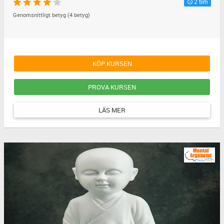
2 tim
Genomsnittligt betyg (4 betyg)
KÖP KURSEN
PROVA KURSEN
LÄS MER