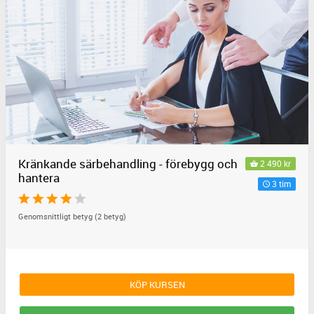
Kränkande särbehandling - förebygg och
2 490 kr
hantera
3 tim
Genomsnittligt betyg (2 betyg)
KÖP KURSEN