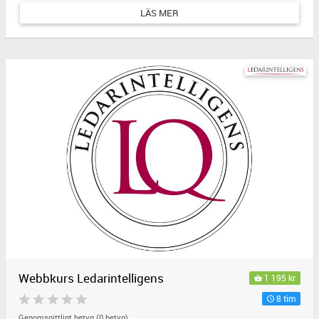
LÄS MER
Webbkurs Ledarintelligens
1 195 kr
8 tim
Genomsnittligt betyg (0 betyg)